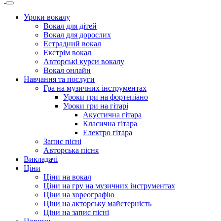
Уроки вокалу
Вокал для дітей
Вокал для дорослих
Естрадний вокал
Екстрім вокал
Авторські курси вокалу
Вокал онлайн
Навчання та послуги
Гра на музичних інструментах
Уроки гри на фортепіано
Уроки гри на гітарі
Акустична гітара
Класична гітара
Електро гітара
Запис пісні
Авторська пісня
Викладачі
Ціни
Цiни на вокал
Цiни на гру на музичних інструментах
Ціни на хореографію
Цiни на акторську майстерність
Цiни на запис пісні