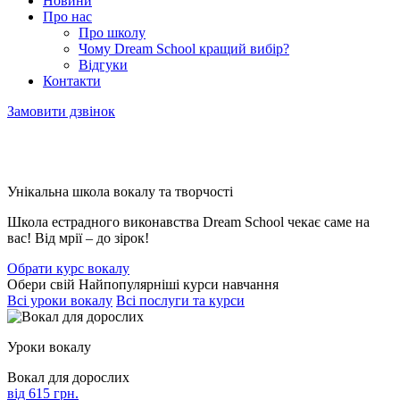
Новини
Про нас
Про школу
Чому Dream School кращий вибір?
Відгуки
Контакти
Замовити дзвiнок
Унікальна школа вокалу та творчості
Школа естрадного виконавства Dream School чекає саме на
вас! Від мрії – до зірок!
Обрати курс вокалу
Обери свій
Найпопулярніші курси навчання
Всi уроки вокалу
Всi послуги та курси
Уроки вокалу
Вокал для дорослих
вiд 615 грн.