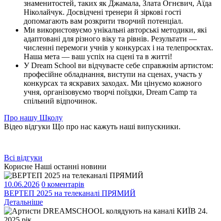
знаменитостей, таких як Джамала, Злата Огнєвич, Аїда
Ніколайчук. Досвідчені тренери й зіркові гості
допомагають вам розкрити творчий потенціал.
Ми використовуємо унікальні авторські методики, які
адаптовані для різного віку та рівнів. Результати —
численні перемоги учнів у конкурсах і на телепроєктах.
Наша мета — ваш успіх на сцені та в житті!
У Dream School ви відчуваєте себе справжнім артистом:
професійне обладнання, виступи на сценах, участь у
конкурсах та яскравих заходах. Ми цінуємо кожного
учня, організовуємо творчі поїздки, Dream Camp та
спільний відпочинок.
Про нашу Школу
Відео відгуки
Що про нас кажуть наші випускники.
Всі відгуки
Корисне
Наші останні новини
10.06.2026
0 коментарiв
ВЕРТЕП 2025 на телеканалі ПРЯМИЙ
Детальнiше